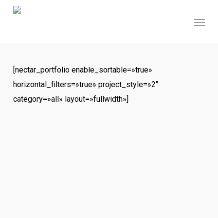
Skip
Menu
to
main
content
[nectar_portfolio enable_sortable=»true»
horizontal_filters=»true» project_style=»2″
category=»all» layout=»fullwidth»]